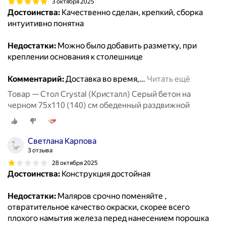
3 октября 2025
Достоинства:
Качественно сделан, крепкий, сборка
интуитивно понятна
Недостатки:
Можно было добавить разметку, при
креплении основания к столешнице
Комментарий:
Доставка во время,
…
Читать ещё
Товар — Стол Crystal (Кристалл) Серый бетон на
черном 75х110 (140) см обеденный раздвижной
Светлана Карпова
3 отзыва
28 октября 2025
Достоинства:
Конструкция достойная
Недостатки:
Маляров срочно поменяйте ,
отвратительное качество окраски, скорее всего
плохого намытия железа перед нанесением порошка