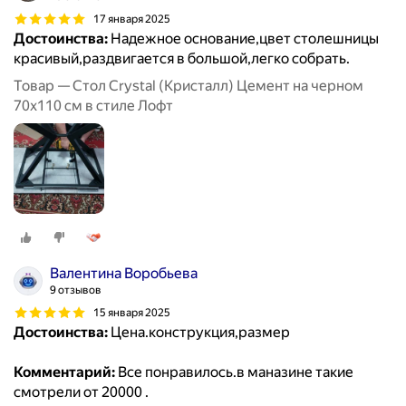
17 января 2025
Достоинства:
Надежное основание,цвет столешницы
красивый,раздвигается в большой,легко собрать.
Товар — Стол Crystal (Кристалл) Цемент на черном
70х110 см в стиле Лофт
Валентина Воробьева
9 отзывов
15 января 2025
Достоинства:
Цена.конструкция,размер
Комментарий:
Все понравилось.в маназине такие
смотрели от 20000 .