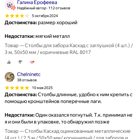
Галина Ерофеева
Надёжный автор
112 отзывов
5 октября 2024
Достоинства:
размер хороший
Недостатки:
мягкий металл
Товар — Столбы для забора Каскад с заглушкой (4 шт.) /
3 м, 50х50 мм / коричневые RAL 8017
Chelninetc
38 отзывов
10 мая 2025
Достоинства:
Столбы длинные, удобно к ним крепить с
помощью кронштейнов поперечные лаги.
Недостатки:
Один оказался погнутый. Т.к. принимал не
я и они были в упаковке, то обнаружил позже
Товар — Столбы Каскад оцинкованные металлические
(4 шт.) / 2.5 м / 50х50 мм/ коричневый / для заборов и