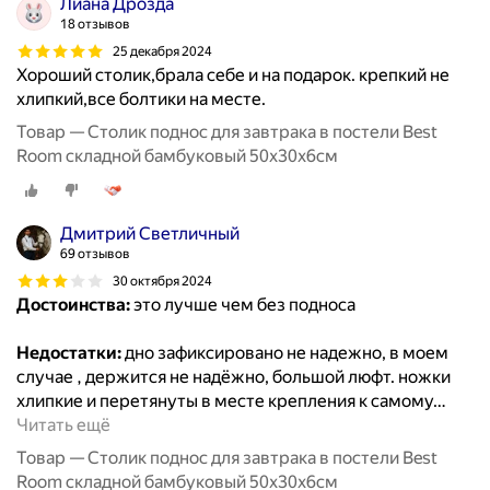
Лиана Дрозда
18 отзывов
25 декабря 2024
Хороший столик,брала себе и на подарок. крепкий не
хлипкий,все болтики на месте.
Товар — Столик поднос для завтрака в постели Best
Room складной бамбуковый 50x30x6см
Дмитрий Светличный
69 отзывов
30 октября 2024
Достоинства:
это лучше чем без подноса
Недостатки:
дно зафиксировано не надежно, в моем
случае , держится не надёжно, большой люфт. ножки
хлипкие и перетянуты в месте крепления к самому
…
Читать ещё
Товар — Столик поднос для завтрака в постели Best
Room складной бамбуковый 50x30x6см