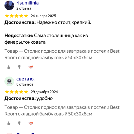
risumilinia
2 отзыва
24 января 2025
Достоинства:
Надежно стоит,крепкий.
Недостатки:
Сама столешница как из
фанеры,тонковата
Товар — Столик поднос для завтрака в постели Best
Room складной бамбуковый 50x30x6см
света ю.
8 отзывов
29 декабря 2024
Достоинства:
удобно
Товар — Столик поднос для завтрака в постели Best
Room складной бамбуковый 50x30x6см