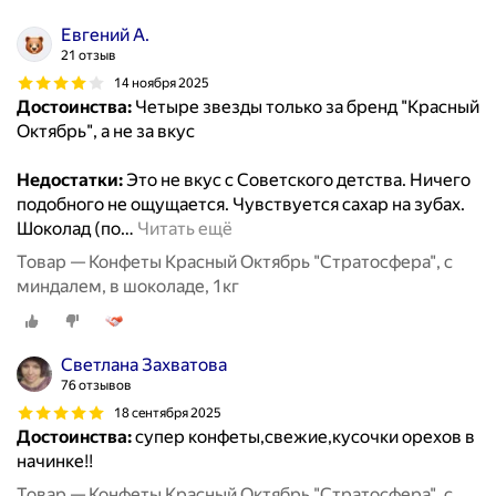
Евгений А.
21 отзыв
14 ноября 2025
Достоинства:
Четыре звезды только за бренд "Красный
Октябрь", а не за вкус
Недостатки:
Это не вкус с Советского детства. Ничего
подобного не ощущается. Чувствуется сахар на зубах.
Шоколад (по
…
Читать ещё
Товар — Конфеты Красный Октябрь "Стратосфера", с
миндалем, в шоколаде, 1кг
Светлана Захватова
76 отзывов
18 сентября 2025
Достоинства:
супер конфеты,свежие,кусочки орехов в
начинке!!
Товар — Конфеты Красный Октябрь "Стратосфера", с