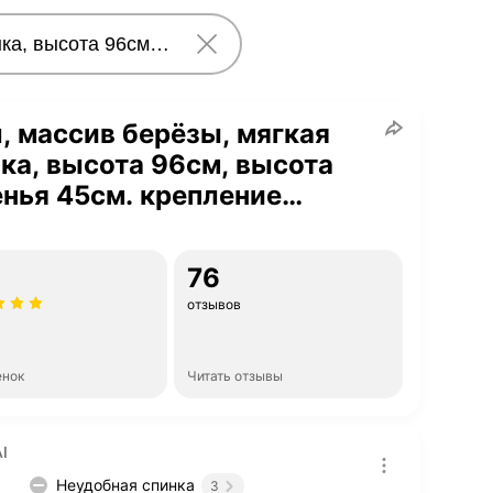
, массив берёзы, мягкая
ка, высота 96см, высота
нья 45см. крепление
лл. цвет венге
76
отзывов
енок
Читать отзывы
I
Неудобная спинка
3