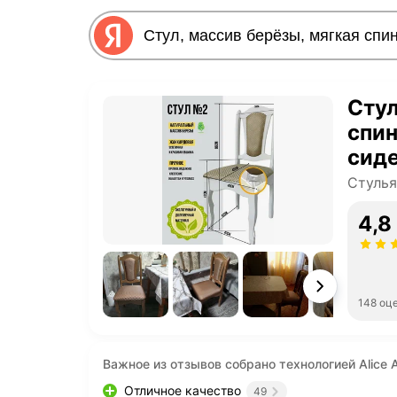
Стул
спин
сиде
мета
Стулья
4,8
148 оц
Важное из отзывов собрано технологией Alice A
Отличное качество
49