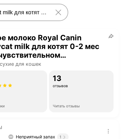
е молоко Royal Canin
cat milk для котят 0-2 мес
чувствительном
еварении 300 г
сухие для кошек
13
отзывов
нки
Читать отзывы
I
Неприятный запах
1