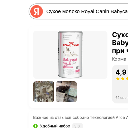
Сухо
Baby
при 
пищ
Корма 
4,9
62 оце
Важное из отзывов собрано технологией Alice A
Удобный набор
3