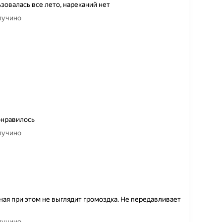
зовалась все лето, нареканий нет
апучино
онравилось
апучино
ая при этом не выглядит громоздка. Не передавливает
апучино