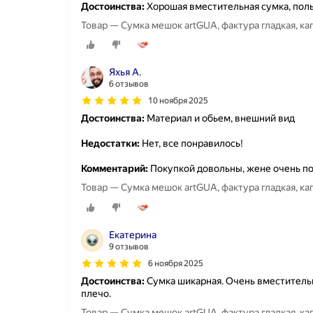
Достоинства:
Хорошая вместительная сумка, поль
Товар — Сумка мешок artGUA, фактура гладкая, к
Яхья А.
6 отзывов
10 ноября 2025
Достоинства:
Материал и обьем, внешний вид
Недостатки:
Нет, все понравилось!
Комментарий:
Покупкой довольны, жене очень п
Товар — Сумка мешок artGUA, фактура гладкая, к
Екатерина
9 отзывов
6 ноября 2025
Достоинства:
Сумка шикарная. Очень вместительн
плечо.
Товар — Сумка мешок artGUA, фактура гладкая, к