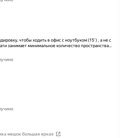
ровку, чтобы ходить в офис с ноутбуком (15') , а не с
тати занимает минимальное количество пространства
…
апучино
апучино
мка мешок большая яркая