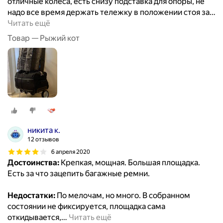
отличные колеса, есть снизу подставка для опоры, не
надо все время держать тележку в положении стоя за
…
Читать ещё
Товар — Рыжий кот
никита к.
12 отзывов
6 апреля 2020
Достоинства:
Крепкая, мощная. Большая площадка.
Есть за что зацепить багажные ремни.
Недостатки:
По мелочам, но много. В собранном
состоянии не фиксируется, площадка сама
откидывается,
…
Читать ещё