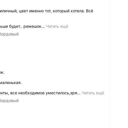
личный, цвет именно тот, который хотела. Всё
льше будет.. ремешок
…
Читать ещё
 бордовый
к.
маленькая.
енты, все необходимое уместилось,зря
…
Читать ещё
 бордовый