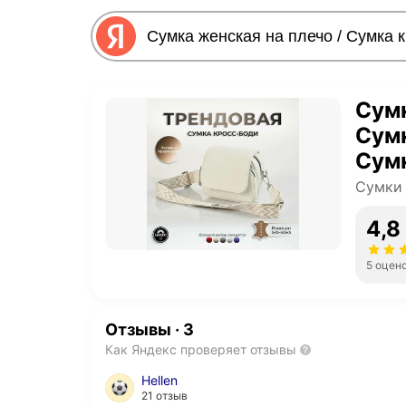
Сумк
Сумк
Сумк
плеч
Сумки
беж
4,8
5 оцен
Отзывы
·
3
Как Яндекс проверяет отзывы
Hellen
21 отзыв