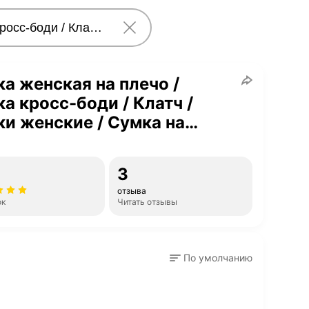
а женская на плечо /
а кросс-боди / Клатч /
и женские / Сумка на
о / маленькая сумка
евый
3
отзыва
ок
Читать отзывы
По умолчанию