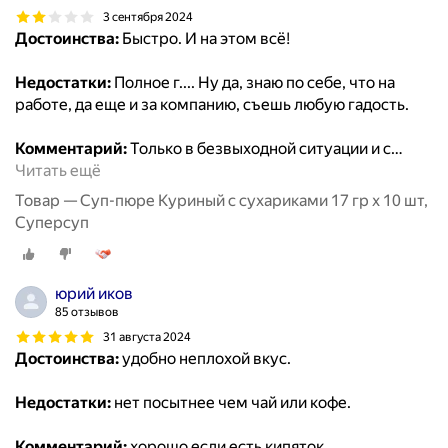
3 сентября 2024
Достоинства:
Быстро. И на этом всё!
Недостатки:
Полное г.... Ну да, знаю по себе, что на
работе, да еще и за компанию, съешь любую гадость.
Комментарий:
Только в безвыходной ситуации и с
…
Читать ещё
Товар — Суп-пюре Куриный с сухариками 17 гр x 10 шт,
Суперсуп
юрий иков
85 отзывов
31 августа 2024
Достоинства:
удобно неплохой вкус.
Недостатки:
нет посытнее чем чай или кофе.
Комментарий:
хорошо если есть кипяток.