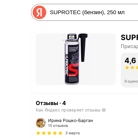
SUPR
Приса
4,6
9 оцен
Отзывы
·
4
Как Яндекс проверяет отзывы
Ирина Рошко-Барган
15 отзывов
3 марта