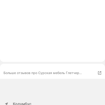
Больше отзывов про Сурская мебель Глетчер
30x47,8x81,6 см с 3-мя ящиками, без столешницы
Колумбус