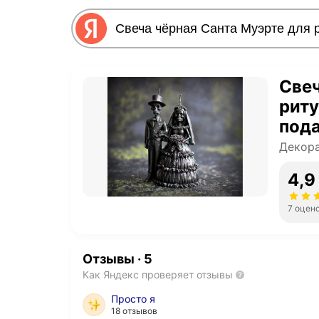
Свеч
риту
пода
Декора
4,9
7 оцен
Отзывы
·
5
Как Яндекс проверяет отзывы
Просто я
18 отзывов