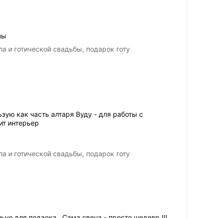
ны
а и готической свадьбы, подарок готу
зую как часть алтаря Вуду - для работы с
ит интерьер
а и готической свадьбы, подарок готу
но для подаока . Сама свеча - просто шедевр !!!