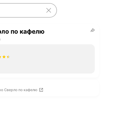
рло по кафелю
а
ро Сверло по кафелю