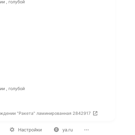
и , голубой
и , голубой
ождении "Ракета" ламинированная 2842917
ия
Вакансии
Лицензия на использование
Политика конф
Настройки
ya.ru