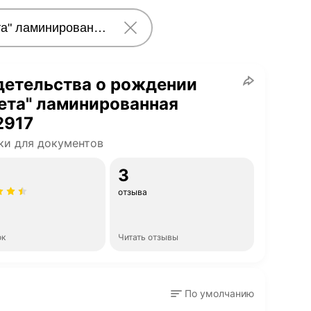
детельства о рождении
ета" ламинированная
2917
и для документов
3
отзыва
ок
Читать отзывы
По умолчанию