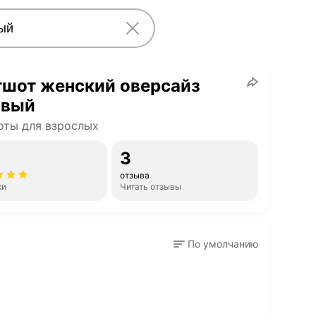
тшот женский оверсайз
овый
ты для взрослых
3
отзыва
ки
Читать отзывы
По умолчанию