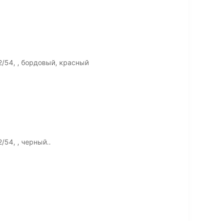
/54, , бордовый, красный
54, , черный..