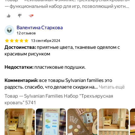
— функциональный набор для игр, позволяющий уютно
разместить любимых персонажей и придумать
множество тёплых историй о совместном отдыхе и
дружеских посиделках
Валентина Старкова
12 отзывов
13 сентября 2024
Достоинства:
приятные цвета, тканевые одеялом с
красивым рисунком
Недостатки:
пластиковые подушки.
Комментарий:
все товары Sylvanian families это
радость. спасибо, что делаете скидки на
…
Читать ещё
Товар — Sylvanian Families Набор "Трехъярусная
кровать" 5741