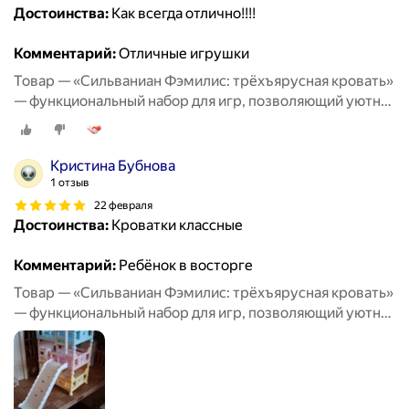
Достоинства:
Как всегда отлично!!!!
Комментарий:
Отличные игрушки
Товар — «Сильваниан Фэмилис: трёхъярусная кровать»
— функциональный набор для игр, позволяющий уютно
разместить любимых персонажей и придумать
множество тёплых историй о совместном отдыхе и
дружеских посиделках
Кристина Бубнова
1 отзыв
22 февраля
Достоинства:
Кроватки классные
Комментарий:
Ребёнок в восторге
Товар — «Сильваниан Фэмилис: трёхъярусная кровать»
— функциональный набор для игр, позволяющий уютно
разместить любимых персонажей и придумать
множество тёплых историй о совместном отдыхе и
дружеских посиделках