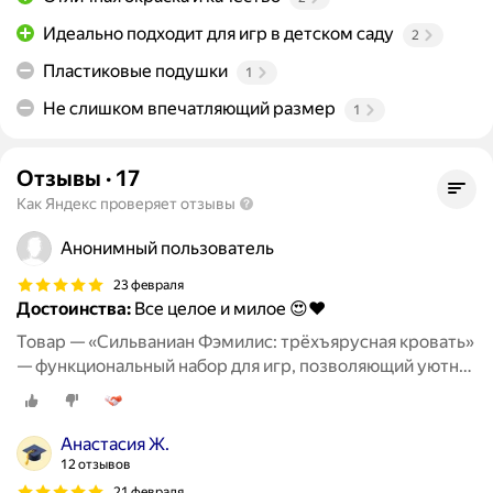
Идеально подходит для игр в детском саду
2
Пластиковые подушки
1
Не слишком впечатляющий размер
1
Отзывы
·
17
Как Яндекс проверяет отзывы
Анонимный пользователь
23 февраля
Достоинства:
Все целое и милое 😍♥️
Товар — «Сильваниан Фэмилис: трёхъярусная кровать»
— функциональный набор для игр, позволяющий уютно
разместить любимых персонажей и придумать
множество тёплых историй о совместном отдыхе и
дружеских посиделках
Анастасия Ж.
12 отзывов
21 февраля