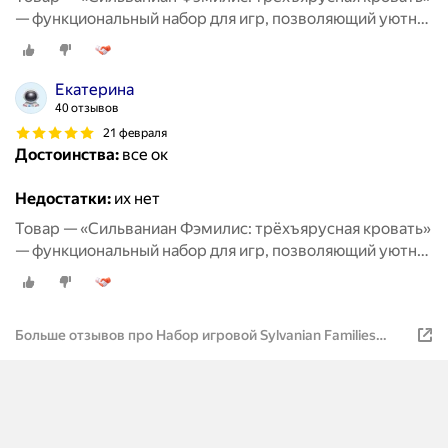
— функциональный набор для игр, позволяющий уютно
разместить любимых персонажей и придумать
множество тёплых историй о совместном отдыхе и
дружеских посиделках
Екатерина
40 отзывов
21 февраля
Достоинства:
все ок
Недостатки:
их нет
Товар — «Сильваниан Фэмилис: трёхъярусная кровать»
— функциональный набор для игр, позволяющий уютно
разместить любимых персонажей и придумать
множество тёплых историй о совместном отдыхе и
дружеских посиделках
Больше отзывов про Набор игровой Sylvanian Families
Трехъярусная кровать