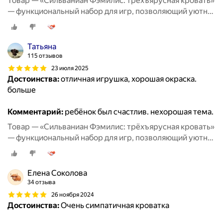
Товар — «Сильваниан Фэмилис: трёхъярусная кровать»
— функциональный набор для игр, позволяющий уютно
разместить любимых персонажей и придумать
множество тёплых историй о совместном отдыхе и
дружеских посиделках
Татьяна
115 отзывов
23 июля 2025
Достоинства:
отличная игрушка, хорошая окраска.
больше
Комментарий:
ребёнок был счастлив. нехорошая тема.
Товар — «Сильваниан Фэмилис: трёхъярусная кровать»
— функциональный набор для игр, позволяющий уютно
разместить любимых персонажей и придумать
множество тёплых историй о совместном отдыхе и
дружеских посиделках
Елена Соколова
34 отзыва
26 ноября 2024
Достоинства:
Очень симпатичная кроватка