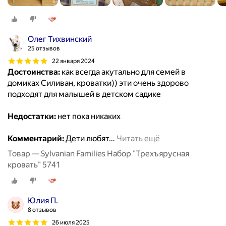
Олег Тихвинский
25 отзывов
22 января 2024
Достоинства:
как всегда акутально для семей в
домиках Силиван, кроватки)) эти очень здорово
подходят для малышей в детском садике
Недостатки:
нет пока никаких
Комментарий:
Дети любят
…
Читать ещё
Товар — Sylvanian Families Набор "Трехъярусная
кровать" 5741
Юлия П.
8 отзывов
26 июля 2025