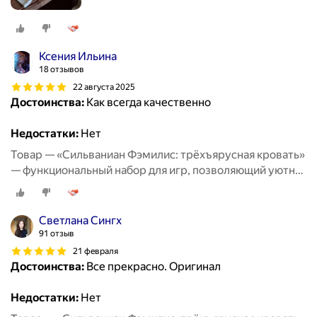
Ксения Ильина
18 отзывов
22 августа 2025
Достоинства:
Как всегда качественно
Недостатки:
Нет
Товар — «Сильваниан Фэмилис: трёхъярусная кровать»
— функциональный набор для игр, позволяющий уютно
разместить любимых персонажей и придумать
множество тёплых историй о совместном отдыхе и
дружеских посиделках
Светлана Сингх
91 отзыв
21 февраля
Достоинства:
Все прекрасно. Оригинал
Недостатки:
Нет