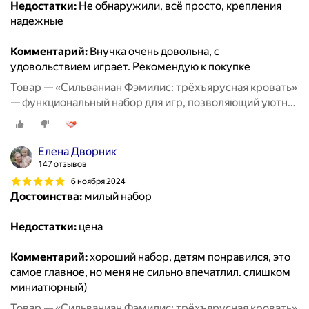
Недостатки:
Не обнаружили, всё просто, крепления
надежные
Комментарий:
Внучка очень довольна, с
удовольствием играет. Рекомендую к покупке
Товар — «Сильваниан Фэмилис: трёхъярусная кровать»
— функциональный набор для игр, позволяющий уютно
разместить любимых персонажей и придумать
множество тёплых историй о совместном отдыхе и
дружеских посиделках
Елена Дворник
147 отзывов
6 ноября 2024
Достоинства:
милый набор
Недостатки:
цена
Комментарий:
хороший набор, детям понравился, это
самое главное, но меня не сильно впечатлил. слишком
миниатюрный)
Товар — «Сильваниан Фэмилис: трёхъярусная кровать»