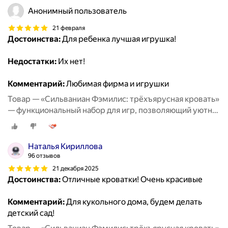
дружеских посиделках
Анонимный пользователь
21 февраля
Достоинства:
Для ребенка лучшая игрушка!
Недостатки:
Их нет!
Комментарий:
Любимая фирма и игрушки
Товар — «Сильваниан Фэмилис: трёхъярусная кровать»
— функциональный набор для игр, позволяющий уютно
разместить любимых персонажей и придумать
множество тёплых историй о совместном отдыхе и
дружеских посиделках
Наталья Кириллова
96 отзывов
21 декабря 2025
Достоинства:
Отличные кроватки! Очень красивые
Комментарий:
Для кукольного дома, будем делать
детский сад!