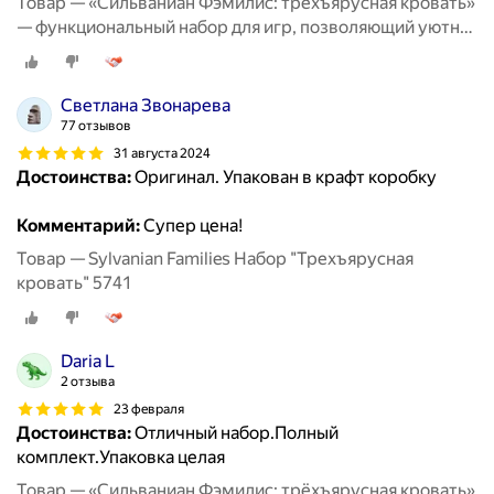
Товар — «Сильваниан Фэмилис: трёхъярусная кровать»
— функциональный набор для игр, позволяющий уютно
разместить любимых персонажей и придумать
множество тёплых историй о совместном отдыхе и
дружеских посиделках
Светлана Звонарева
77 отзывов
31 августа 2024
Достоинства:
Оригинал. Упакован в крафт коробку
Комментарий:
Супер цена!
Товар — Sylvanian Families Набор "Трехъярусная
кровать" 5741
Daria L
2 отзыва
23 февраля
Достоинства:
Отличный набор.Полный
комплект.Упаковка целая
Товар — «Сильваниан Фэмилис: трёхъярусная кровать»