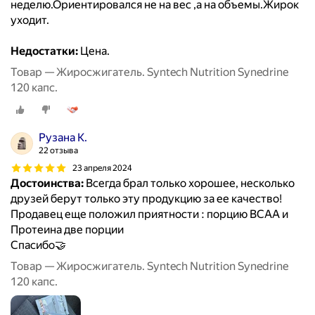
неделю.Ориентировался не на вес ,а на объемы.Жирок
уходит.
Недостатки:
Цена.
Товар — Жиросжигатель. Syntech Nutrition Synedrine
120 капс.
Рузана К.
22 отзыва
23 апреля 2024
Достоинства:
Всегда брал только хорошее, несколько
друзей берут только эту продукцию за ее качество!
Продавец еще положил приятности : порцию BCAA и
Протеина две порции
Спасибо🤝
Товар — Жиросжигатель. Syntech Nutrition Synedrine
120 капс.