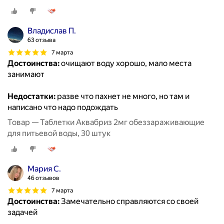
Владислав П.
63 отзыва
7 марта
Достоинства:
очищают воду хорошо, мало места
занимают
Недостатки:
разве что пахнет не много, но там и
написано что надо подождать
Товар — Таблетки Аквабриз 2мг обеззараживающие
для питьевой воды, 30 штук
Мария С.
46 отзывов
7 марта
Достоинства:
Замечательно справляются со своей
задачей