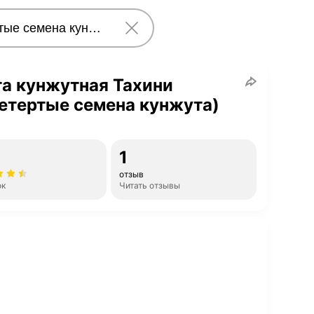
а кунжутная Тахини
етертые семена кунжута)
1
отзыв
ок
Читать отзывы