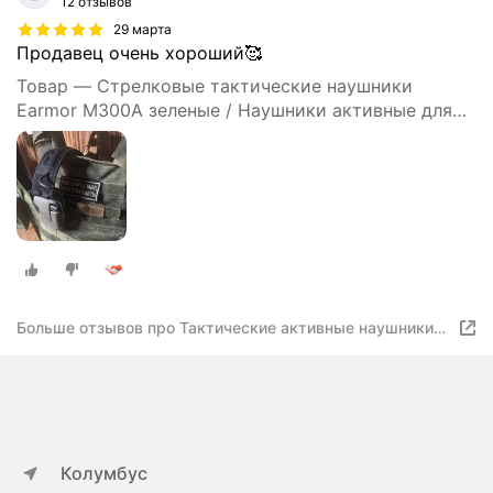
12 отзывов
29 марта
Продавец очень хороший🥰
Товар — Стрелковые тактические наушники
Earmor M300A зеленые / Наушники активные для
стрельбы с шумоподавлением
Больше отзывов про Тактические активные наушники
EARMOR M300X, белые, 4 микрофона, NRR 24 дБ, AUX
3.5 мм, IPX5
Колумбус