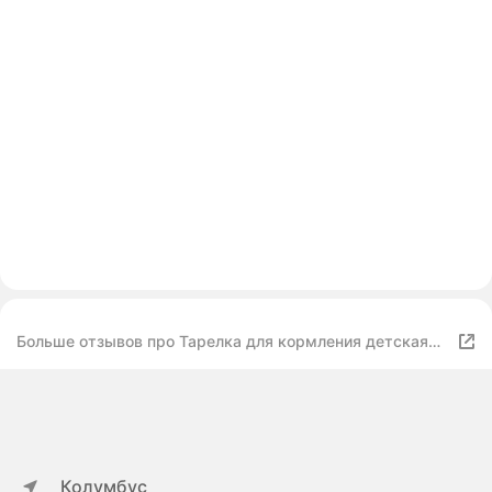
Больше отзывов про Тарелка для кормления детская
глубокая Chicco Easy Feeding Bowl от 6 месяцев голубая
Колумбус