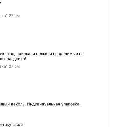
и.
зка" 27 см
ачестве, приехали целые и невредимые на
е праздника!
зка" 27 см
ивый деколь. Индивидуальная упаковка.
етику стола