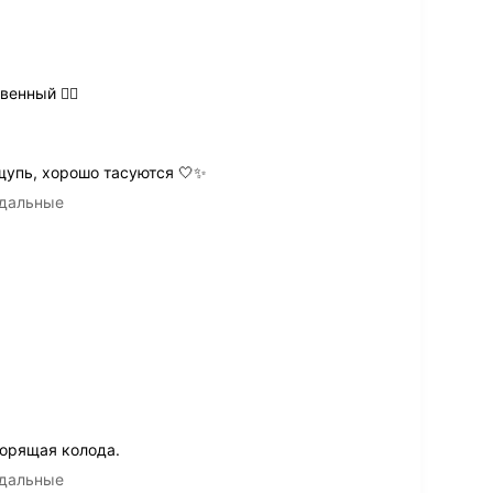
енный 👍🏻
щупь, хорошо тасуются 🤍✨
адальные
орящая колода.
адальные