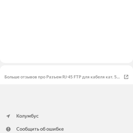
Больше отзывов про Разъем RJ-45 FTP для кабеля кат. 5Е,
8P8C в блистере (10шт) TDM
Колумбус
Сообщить об ошибке