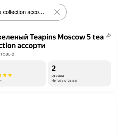
зеленый Teapins Moscow 5 tea
ection ассорти
стовые
2
отзыва
и
Читать отзывы