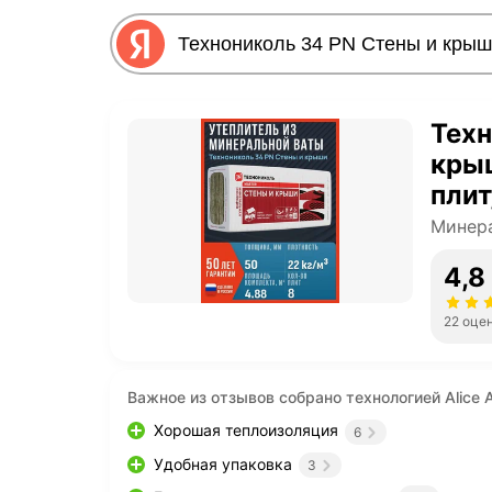
Техн
кры
плит
Минера
4,8
22 оце
Важное из отзывов собрано технологией Alice A
Хорошая теплоизоляция
6
Удобная упаковка
3