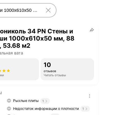
ониколь 34 PN Стены и
ши 1000х610х50 мм, 88
, 53.68 м2
льная вата
10
отзывов
нки
Читать отзывы
I
Рыхлые плиты
1
Недостаток информации о плотности
1