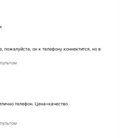
и
е, пожалуйста, он к телефону коннектится, но в
 пультом
тлично телефон. Цена=качество
 пультом