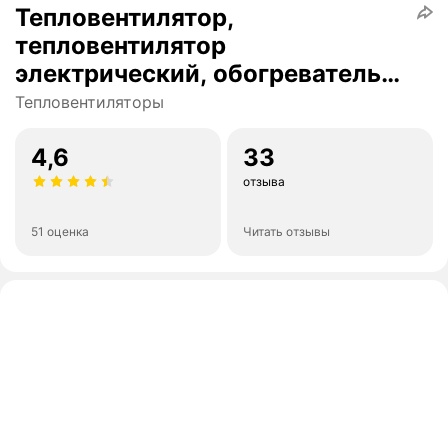
Тепловентилятор,
тепловентилятор
электрический, обогреватель
напольный настольный, 2000
Тепловентиляторы
Вт, для дома, регулировка
температуры
4,6
33
отзыва
51 оценка
Читать отзывы