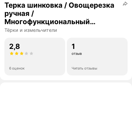
Терка шинковка / Овощерезка
ручная /
Многофункциональный
измельчитель для овощей и
Тёрки и измельчители
фруктов
2,8
1
отзыв
6 оценок
Читать отзывы