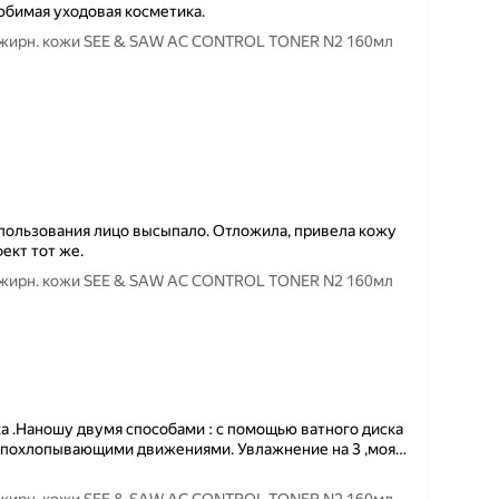
юбимая уходовая косметика.
 и жирн. кожи SEE & SAW AC CONTROL TONER N2 160мл
пользования лицо высыпало. Отложила, привела кожу
ект тот же.
 и жирн. кожи SEE & SAW AC CONTROL TONER N2 160мл
а .Наношу двумя способами : с помощью ватного диска
и похлопывающими движениями. Увлажнение на 3 ,моя
…