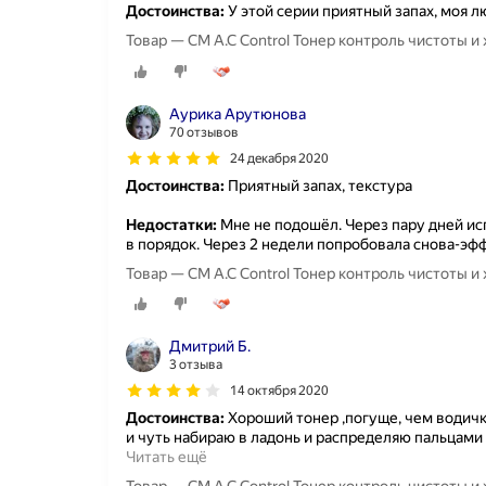
Достоинства:
У этой серии приятный запах, моя л
Товар — СМ A.C Control Тонер контроль чистоты
Аурика Арутюнова
70 отзывов
24 декабря 2020
Достоинства:
Приятный запах, текстура
Недостатки:
Мне не подошёл. Через пару дней ис
в порядок. Через 2 недели попробовала снова-эфф
Товар — СМ A.C Control Тонер контроль чистоты
Дмитрий Б.
3 отзыва
14 октября 2020
Достоинства:
Хороший тонер ,погуще, чем водичк
и чуть набираю в ладонь и распределяю пальцам
Читать ещё