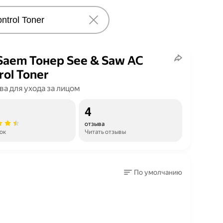
Saem Тонер See & Saw AC
rol Toner
ва для ухода за лицом
4
отзыва
ок
Читать отзывы
По умолчанию