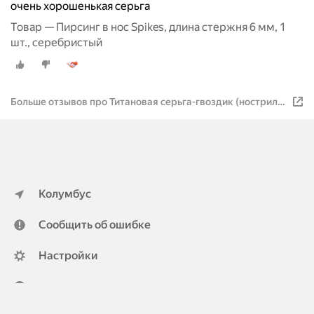
очень хорошенькая серьга
Товар — Пирсинг в нос Spikes, длина стержня 6 мм, 1
шт., серебристый
Больше отзывов про Титановая серьга-гвоздик (нострил)
для пирсинга крыла носа с треугольным кристаллом/
толщина 1
Колумбус
Сообщить об ошибке
Настройки
ya.ru