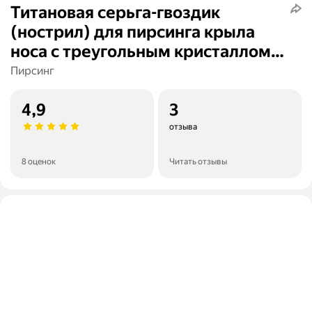
Титановая серьга-гвоздик
(нострил) для пирсинга крыла
носа с треугольным кристаллом/
толщина 1
Пирсинг
4,9
3
отзыва
8 оценок
Читать отзывы