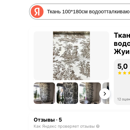
Тка
вод
Жуи
5,0
12 оце
Отзывы
·
5
Как Яндекс проверяет отзывы