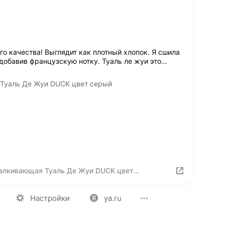
го качества! Выглядит как плотный хлопок. Я сшила
 добавив французскую нотку. Туаль ле жуи это
…
 Туаль Де Жуи DUCK цвет серый
талкивающая Туаль Де Жуи DUCK цвет
ия
Вакансии
Лицензия на использование
Политика конф
Настройки
ya.ru