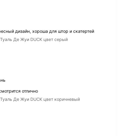
ресный дизайн, хороша для штор и скатертей
 Туаль Де Жуи DUCK цвет серый
ань
смотрится отлично
 Туаль Де Жуи DUCK цвет коричневый