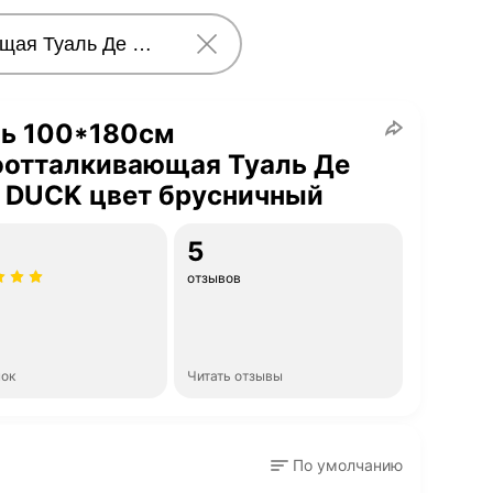
нь 100*180см
оотталкивающая Туаль Де
 DUCK цвет брусничный
5
отзывов
нок
Читать отзывы
По умолчанию