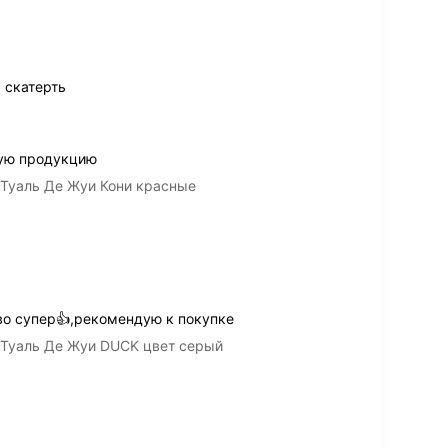
 скатерть
ную продукцию
Туаль Де Жуи Кони красные
во супер👍,рекомендую к покупке
 Туаль Де Жуи DUCK цвет серый