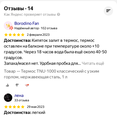
Отзывы
·
14
Как Яндекс проверяет отзывы
Borodino Fan
Надёжный автор
102 отзыва
2 февраля 2023
Достоинства:
Кипяток залит в термос, термос
оставлен на балконе при температуре около +10
градусов. Через 18 часов вода была ещё около 40-50
градусов.
Запаха/масел нет. Удобная пробка для
…
Читать ещё
Товар — Термос TNU-1000 классический с узким
горлом, нержавеющая сталь, 1 л
лена
33 отзыва
29 мая 2023
Достоинства:
легкий