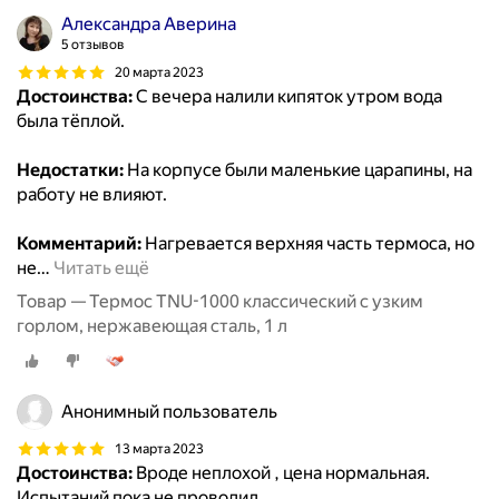
Александра Аверина
5 отзывов
20 марта 2023
Достоинства:
С вечера налили кипяток утром вода
была тёплой.
Недостатки:
На корпусе были маленькие царапины, на
работу не влияют.
Комментарий:
Нагревается верхняя часть термоса, но
не
…
Читать ещё
Товар — Термос TNU-1000 классический с узким
горлом, нержавеющая сталь, 1 л
Анонимный пользователь
13 марта 2023
Достоинства:
Вроде неплохой , цена нормальная.
Испытаний пока не проводил