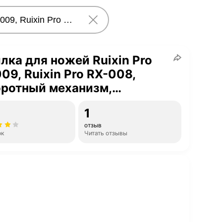
лка для ножей Ruixin Pro
09, Ruixin Pro RX-008,
оротный механизм,
зное покрытие, станок для
1
чки ножей, RUIXIN PRO
отзыв
ок
Читать отзывы