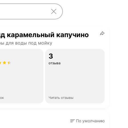
нд карамельный капучино
ы для воды под мойку
3
отзыва
нок
Читать отзывы
По умолчанию