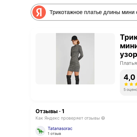
Три
мини
узор
Платья
4,0
5 оцен
Отзывы
·
1
Как Яндекс проверяет отзывы
Tatanasorac
1 отзыв