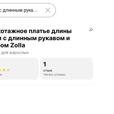
котажное платье длины
 с длинным рукавом и
ом Zolla
 для взрослых
1
отзыв
ок
Читать отзывы