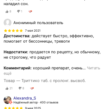
наладил сон.
8
1
Анонимный пользователь
7 мая 2021
Достоинства:
действует быстро, эффективно,
помогает от бессонницы, тревоги
Недостатки:
продается по рецепту, но обычному,
не строгому, что радует
Комментарий:
хороший препарат, очень
…
Читать
ещё
Товар — Триттико таб. с пролонг. высвоб.
21
8
Alexandra_S
Надёжный автор
400 отзывов
9 мая 2025