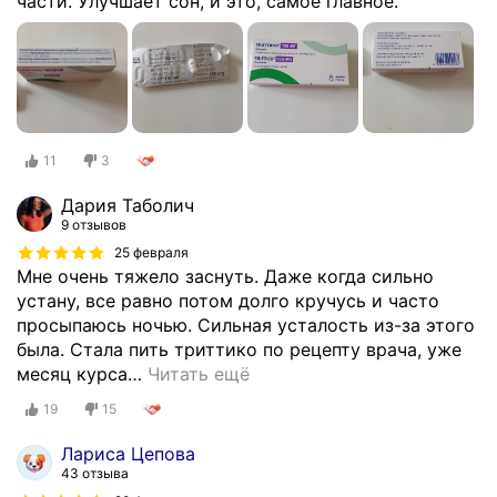
части. Улучшает сон, и это, самое главное.
11
3
Дария Таболич
9 отзывов
25 февраля
Мне очень тяжело заснуть. Даже когда сильно
устану, все равно потом долго кручусь и часто
просыпаюсь ночью. Сильная усталость из-за этого
была. Стала пить триттико по рецепту врача, уже
месяц курса
…
Читать ещё
19
15
Лариса Цепова
43 отзыва