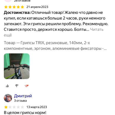
26 отзывов
21 апреля 2023
Достоинства:
Отличный товар! Жалею что давно не
купил, если катаешься больше 2 часов, руки немного
затекают. Эти грипсы решили проблему. Рекомендую.
Ставится просто, держится хорошо. Болты
…
Читать
ещё
Товар — Грипсы TRIX, резиновые, 140мм, 2-х
компонентные, эргоном, алюминиевые фиксаторы -
рога на руль черные - 2шт, с заглушками руля, серо-
черные
Дмитрий
3 отзыва
13 марта 2023
В целом грипсы норм!