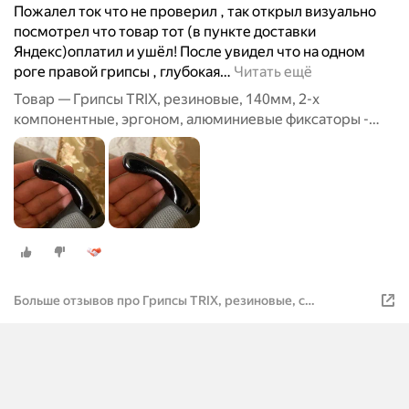
Пожалел ток что не проверил , так открыл визуально
посмотрел что товар тот (в пункте доставки
Яндекс)оплатил и ушёл! После увидел что на одном
роге правой грипсы , глубокая
…
Читать ещё
Товар — Грипсы TRIX, резиновые, 140мм, 2-х
компонентные, эргоном, алюминиевые фиксаторы -
рога на руль черные - 2шт, с заглушками руля, серо-
черные
Больше отзывов про Грипсы TRIX, резиновые, с
рогами,140 мм, 2-х компонентные, черно-серые, HL-G311