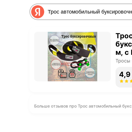
Тро
букс
м, с
поли
Тросы
Сум
4,9
Больше отзывов про Трос автомобильный букси
Зеленый, полиэстер, растяжение >5%, в Сумк