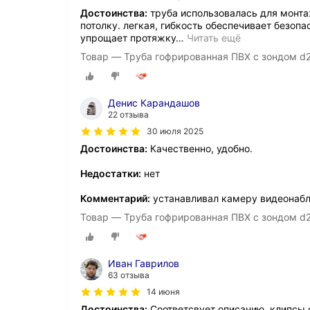
Достоинства:
труба использовалась для монта
потолку. легкая, гибкость обеспечивает безоп
упрощает протяжку
…
Читать ещё
Товар — Труба гофрированная ПВХ с зондом d2
Денис Карандашов
22 отзыва
30 июля 2025
Достоинства:
Качественно, удобно.
Недостатки:
нет
Комментарий:
устанавливал камеру видеонабл
Товар — Труба гофрированная ПВХ с зондом d2
Иван Гаврилов
63 отзыва
14 июня
Достоинства:
Соответсвует описанию, клипсы 