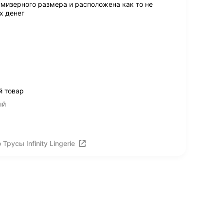
 мизерного размера и расположена как то не
х денег
й товар
ый
русы Infinity Lingerie