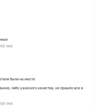
нные
5 Vinil
етали были на месте
нное, либо ужасного качества, но пришло все в
5 Vinil