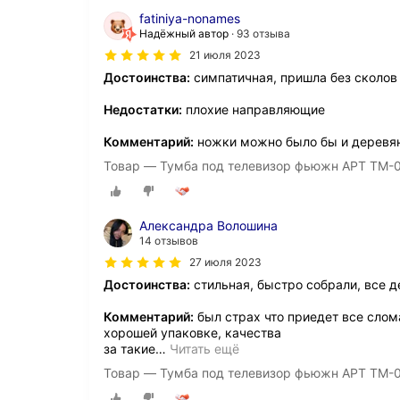
fatiniya-nonames
Надёжный автор
93 отзыва
21 июля 2023
Достоинства:
симпатичная, пришла без сколов
Недостатки:
плохие направляющие
Комментарий:
ножки можно было бы и деревя
Товар — Тумба под телевизор фьюжн АРТ ТМ-00
Александра Волошина
14 отзывов
27 июля 2023
Достоинства:
стильная, быстро собрали, все д
Комментарий:
был страх что приедет все слома
хорошей упаковке, качества
за такие
…
Читать ещё
Товар — Тумба под телевизор фьюжн АРТ ТМ-00