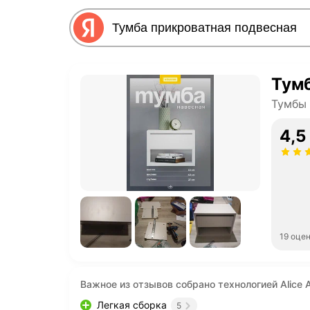
Тумб
Тумбы
4,5
19 оце
Важное из отзывов собрано технологией Alice A
Легкая сборка
5