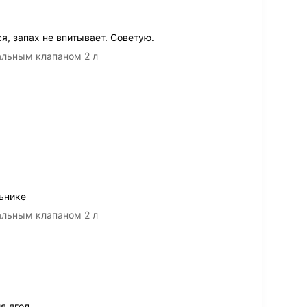
я, запах не впитывает. Советую.
альным клапаном 2 л
ьнике
альным клапаном 2 л
я ягод.