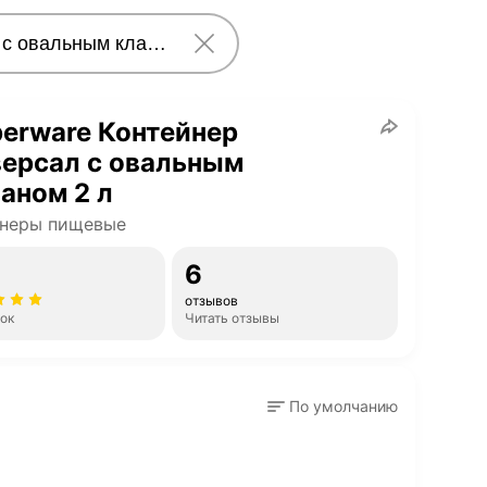
erware Контейнер
ерсал с овальным
аном 2 л
йнеры пищевые
6
отзывов
нок
Читать отзывы
По умолчанию