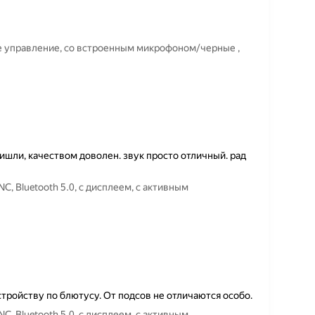
е управление, со встроенным микрофоном/черные ,
шли, качеством доволен. звук просто отличный. рад
 Bluetooth 5.0, с дисплеем, с активным
тройству по блютусу. От подсов не отличаются особо.
 Bluetooth 5.0, с дисплеем, с активным