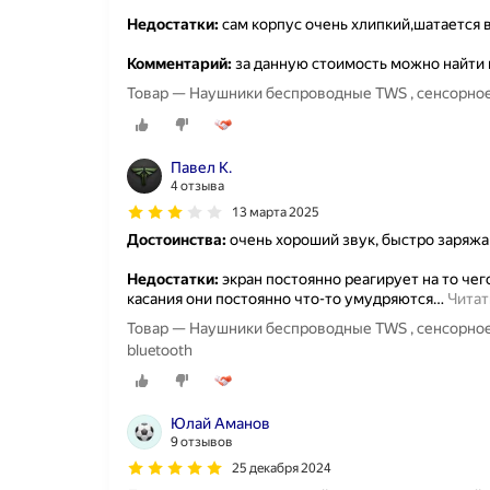
Недостатки:
сам корпус очень хлипкий,шатается в
Комментарий:
за данную стоимость можно найти 
Товар — Наушники беспроводные TWS , сенсорное
Павел К.
4 отзыва
13 марта 2025
Достоинства:
очень хороший звук, быстро заряж
Недостатки:
экран постоянно реагирует на то че
касания они постоянно что-то умудряются
…
Читат
Товар — Наушники беспроводные TWS , сенсорно
bluetooth
Юлай Аманов
9 отзывов
25 декабря 2024