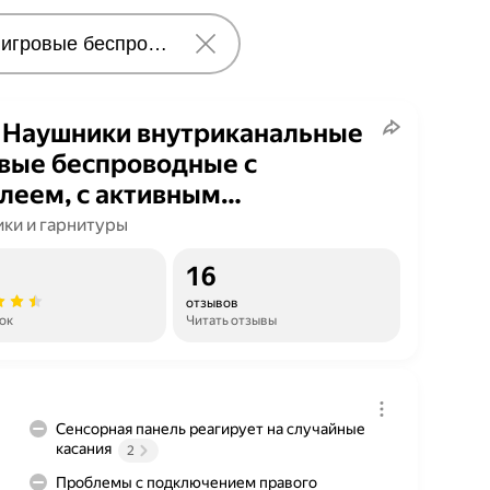
Наушники внутриканальные
вые беспроводные с
леем, с активным
подавлением, микрофон,
ки и гарнитуры
tooth, блютуз, с зарядным
16
ом/внутриканальные
отзывов
ок
Читать отзывы
Сенсорная панель реагирует на случайные
касания
2
Проблемы с подключением правого