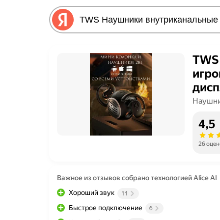
TWS 
игро
дисп
шумо
Наушни
Blue
4,5
кейс
26 оцен
Важное из отзывов собрано технологией Alice AI
Хороший звук
11
Быстрое подключение
6