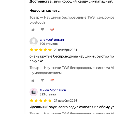
Достоинства:
звук хороший. свиду симпатишный.
Недостатки:
нету,
Товар — Наушники беспроводные TWS , сенсорно
bluetooth
алексей ильин
100 отзывов
23 декабря 2024
очень крутые беспроводные наушники. быстро при
покупке
Товар — Наушники TWS беспроводные, система ANC,
шумоподавлением
Дима Мослаков
323 отзыва
21 декабря 2024
Идеальный звук, легко подключаются к любому ус
Товар — Наушники TWS беспроводные, система ANC,