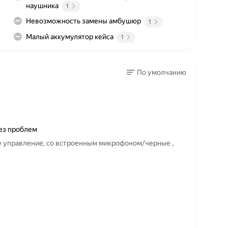
наушника
1
Невозможность замены амбушюр
1
Малый аккумулятор кейса
1
По умолчанию
без проблем
е управление, со встроенным микрофоном/черные ,