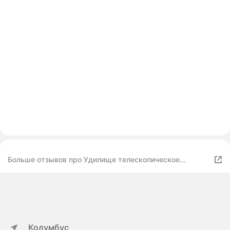
Больше отзывов про Удилище телескопическое
EastShark tele VIXIA (100-300 г) 4,5 м
Колумбус