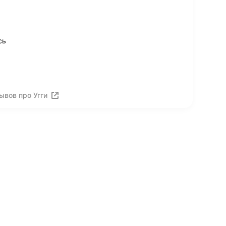
сь
ывов про Угги