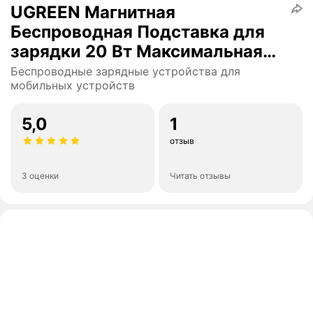
UGREEN Магнитная
Беспроводная Подставка для
зарядки 20 Вт Максимальная
мощность 2-в-1 зарядка
Беспроводные зарядные устройства для
мобильных устройств
подставка для iPhone 14 Pro
Max/iPhone 13/AirPods быстрое
5,0
1
зарядное устройство
отзыв
3 оценки
Читать отзывы