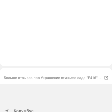
Больше отзывов про Украшение птичьего сада "F416",
акрил, атмосферостойкий, 30х23.5х1 см 2шт.
Колумбус