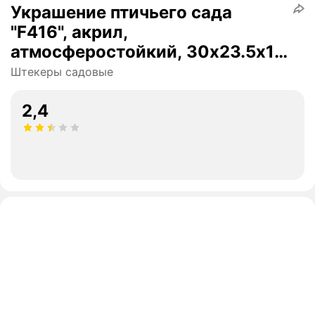
Украшение птичьего сада
"F416", акрил,
атмосферостойкий, 30х23.5х1
см 2шт.
Штекеры садовые
2,4